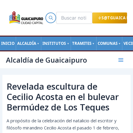
Ir
al
contenido
S@TGUAICA EN
INICIO
ALCALDÍA
INSTITUTOS
TRAMITES
COMUNAS
VEC
▼
▼
▼
▼
Navegación
Mai
Alcaldía de Guaicaipuro
de
Men
entradas
Revelada escultura de
Cecilio Acosta en el bulevar
Bermúdez de Los Teques
A propósito de la celebración del natalicio del escritor y
filósofo mirandino Cecilio Acosta el pasado 1 de febrero,