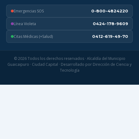
Emergencias SOS
0-800-4824220
Línea Violeta
0424-178-9609
Citas Médicas (+Salud)
0412-619-49-70
© 2026 Todos los derechos reservados · Alcaldía del Municipio
Guaicaipuro · Ciudad Capital · Desarrollado por Dirección de Ciencia y
Tecnología