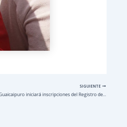
SIGUIENTE
Alcaldía de Guaicaipuro iniciará inscripciones del Registro de Proveedores a partir del 01 de febrero