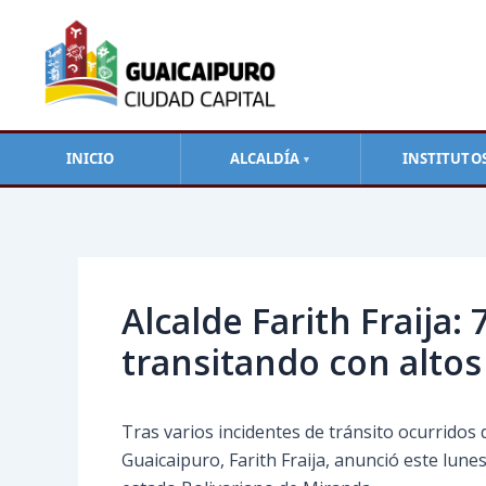
Ir
al
contenido
INICIO
ALCALDÍA
INSTITUTO
▼
Navegación
de
entradas
Alcalde Farith Fraija:
transitando con altos
Tras varios incidentes de tránsito ocurridos 
Guaicaipuro, Farith Fraija, anunció este lune