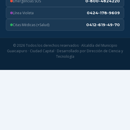
Emergencias SOS
0-800-4824220
Línea Violeta
0424-178-9609
Citas Médicas (+Salud)
0412-619-49-70
© 2026 Todos los derechos reservados · Alcaldía del Municipio
Guaicaipuro · Ciudad Capital · Desarrollado por Dirección de Ciencia y
Tecnología