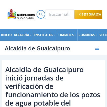
Ir
al
contenido
S@TGUAICA EN
INICIO
ALCALDÍA
INSTITUTOS
TRAMITES
COMUNAS
VEC
▼
▼
▼
▼
Navegación
Mai
Alcaldía de Guaicaipuro
de
Men
entradas
Alcaldía de Guaicaipuro
inició jornadas de
verificación de
funcionamiento de los pozos
de agua potable del