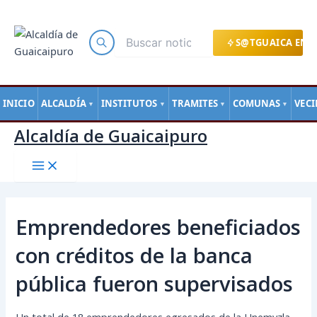
Main
Ir
Navegación
Menu
al
de
contenido
entradas
S@TGUAICA EN L
INICIO
ALCALDÍA
INSTITUTOS
TRAMITES
COMUNAS
VEC
▼
▼
▼
▼
Alcaldía de Guaicaipuro
Emprendedores beneficiados
con créditos de la banca
pública fueron supervisados
Un total de 18 emprendedores egresados de la Unemvzla,