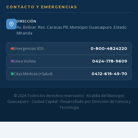
CONTACTO Y EMERGENCIAS
DIRECCIÓN
Av. Bolívar. Res. Caracas PB. Municipio Guaicaipuro. Estado
Miranda
Emergencias SOS
0-800-4824220
Línea Violeta
0424-178-9609
Citas Médicas (+Salud)
0412-619-49-70
© 2026 Todos los derechos reservados · Alcaldía del Municipio
Guaicaipuro · Ciudad Capital · Desarrollado por Dirección de Ciencia y
Tecnología