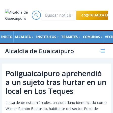
Ir
al
contenido
S@TGUAICA EN L
INICIO
ALCALDÍA
INSTITUTOS
TRAMITES
COMUNAS
VEC
▼
▼
▼
▼
Navegación
Mai
Alcaldía de Guaicaipuro
de
Men
entradas
Poliguaicaipuro aprehendió
a un sujeto tras hurtar en un
local en Los Teques
La tarde de este miércoles, un ciudadano identificado como
Wilmer Ramón Bastardo, habitante del sector Pozo de