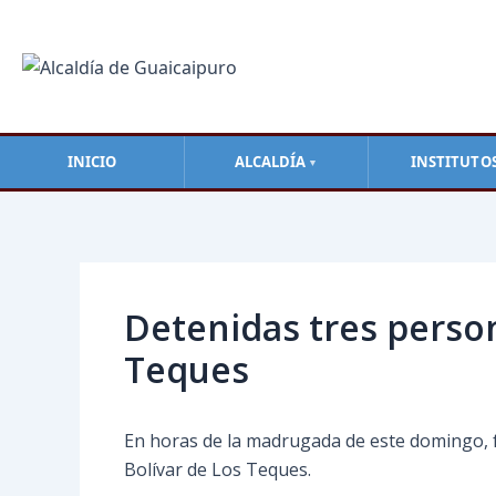
Ir
al
contenido
INICIO
ALCALDÍA
INSTITUTO
▼
Navegación
de
entradas
Detenidas tres person
Teques
En horas de la madrugada de este domingo, f
Bolívar de Los Teques.