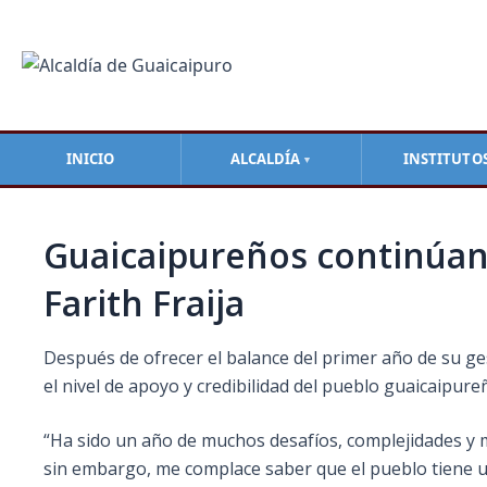
Ir
Navegación
al
de
contenido
entradas
INICIO
ALCALDÍA
INSTITUTO
▼
Guaicaipureños continúan 
Farith Fraija
Después de ofrecer el balance del primer año de su ges
el nivel de apoyo y credibilidad del pueblo guaicaipur
“Ha sido un año de muchos desafíos, complejidades y 
sin
embargo, me complace saber que el pueblo tiene un 