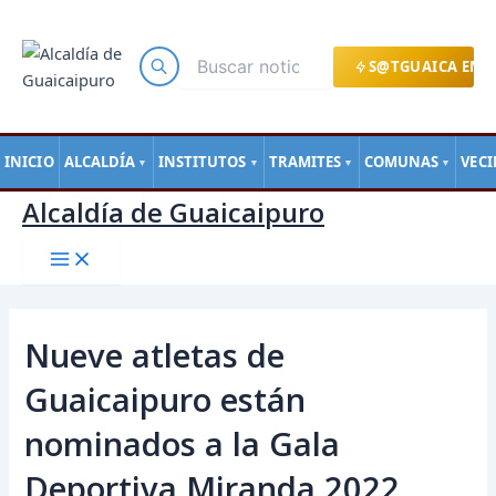
Main
Ir
Navegación
Menu
al
de
contenido
entradas
S@TGUAICA EN L
INICIO
ALCALDÍA
INSTITUTOS
TRAMITES
COMUNAS
VEC
▼
▼
▼
▼
Alcaldía de Guaicaipuro
Nueve atletas de
Guaicaipuro están
nominados a la Gala
Deportiva Miranda 2022