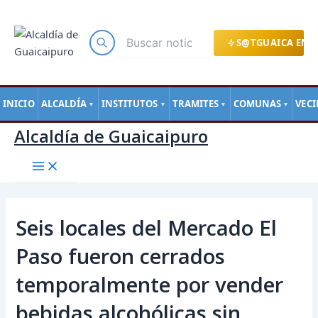
Main
Ir
Navegación
Menu
al
de
contenido
entradas
S@TGUAICA EN L
INICIO
ALCALDÍA
INSTITUTOS
TRAMITES
COMUNAS
VEC
▼
▼
▼
▼
Alcaldía de Guaicaipuro
Seis locales del Mercado El
Paso fueron cerrados
temporalmente por vender
bebidas alcohólicas sin