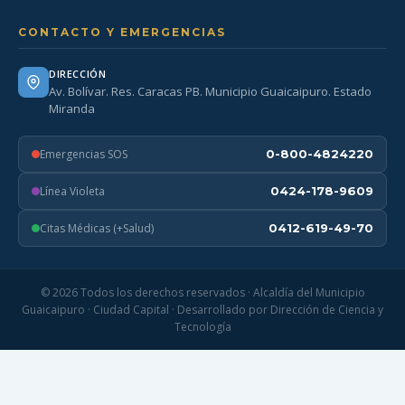
CONTACTO Y EMERGENCIAS
DIRECCIÓN
Av. Bolívar. Res. Caracas PB. Municipio Guaicaipuro. Estado
Miranda
Emergencias SOS
0-800-4824220
Línea Violeta
0424-178-9609
Citas Médicas (+Salud)
0412-619-49-70
© 2026 Todos los derechos reservados · Alcaldía del Municipio
Guaicaipuro · Ciudad Capital · Desarrollado por Dirección de Ciencia y
Tecnología