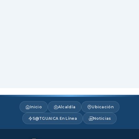
Inicio
Alcaldía
Ubicación
S@TGUAICA En Línea
Noticias