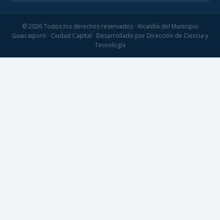
© 2026 Todos los derechos reservados · Alcaldía del Municipio
Guaicaipuro · Ciudad Capital · Desarrollado por Dirección de Ciencia y
Tecnología