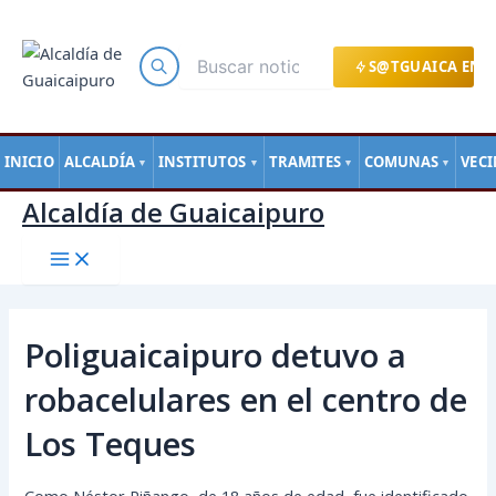
Main
Ir
Navegación
Menu
al
de
contenido
entradas
S@TGUAICA EN L
INICIO
ALCALDÍA
INSTITUTOS
TRAMITES
COMUNAS
VEC
▼
▼
▼
▼
Alcaldía de Guaicaipuro
Poliguaicaipuro detuvo a
robacelulares en el centro de
Los Teques
Como Néstor Piñango, de 18 años de edad, fue identificado