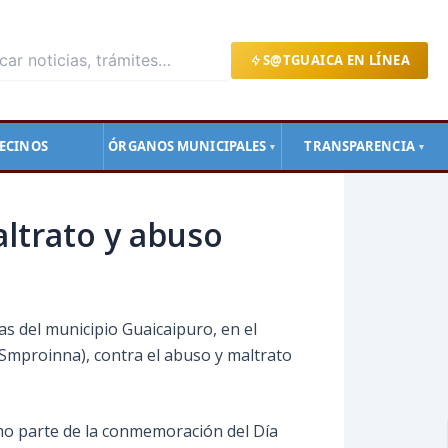
S@TGUAICA EN LÍNEA
ECINOS
ÓRGANOS MUNICIPALES
TRANSPARENCIA
▼
▼
ltrato y abuso
as del municipio Guaicaipuro, en el
(Smproinna), contra el abuso y maltrato
omo parte de la conmemoración del Día