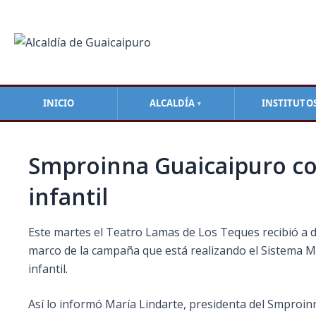
Ir
Navegación
al
de
contenido
entradas
INICIO
ALCALDÍA
INSTITUTO
▼
Smproinna Guaicaipuro co
infantil
Este martes el Teatro Lamas de Los Teques recibió a do
marco de la campaña que está realizando el Sistema Mu
infantil.
Así lo informó María Lindarte, presidenta del Smproin