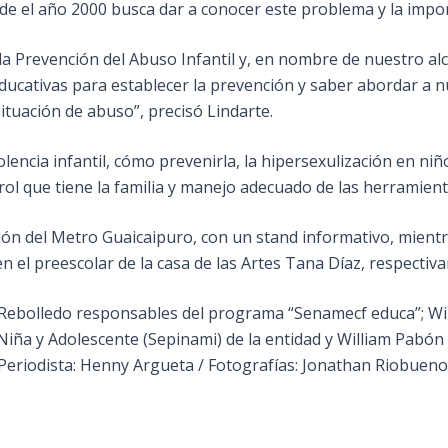
de el año 2000 busca dar a conocer este problema y la impor
a Prevención del Abuso Infantil y, en nombre de nuestro alc
 educativas para establecer la prevención y saber abordar a n
tuación de abuso”, precisó Lindarte.
encia infantil, cómo prevenirla, la hipersexulización en niño
rol que tiene la familia y manejo adecuado de las herramient
ión del Metro Guaicaipuro, con un stand informativo, mientr
n el preescolar de la casa de las Artes Tana Díaz, respectiv
o Rebolledo responsables del programa “Senamecf educa”; W
 Niña y Adolescente (Sepinami) de la entidad y William Pab
Periodista: Henny Argueta / Fotografías: Jonathan Riobueno