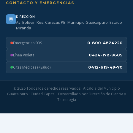
CONTACTO Y EMERGENCIAS
DIRECCIÓN
Av. Bolívar. Res. Caracas PB. Municipio Guaicaipuro. Estado
Miranda
Emergencias SOS
0-800-4824220
Línea Violeta
0424-178-9609
Citas Médicas (+Salud)
0412-619-49-70
© 2026 Todos los derechos reservados · Alcaldía del Municipio
Guaicaipuro · Ciudad Capital · Desarrollado por Dirección de Ciencia y
Tecnología