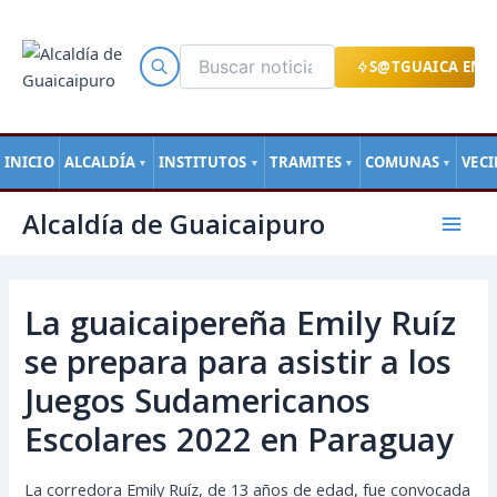
Ir
al
contenido
S@TGUAICA EN L
INICIO
ALCALDÍA
INSTITUTOS
TRAMITES
COMUNAS
VEC
▼
▼
▼
▼
Navegación
Mai
Alcaldía de Guaicaipuro
de
Men
entradas
La guaicaipereña Emily Ruíz
se prepara para asistir a los
Juegos Sudamericanos
Escolares 2022 en Paraguay
La corredora Emily Ruíz, de 13 años de edad, fue convocada