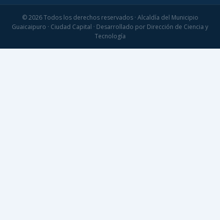
© 2026 Todos los derechos reservados · Alcaldía del Municipio
Guaicaipuro · Ciudad Capital · Desarrollado por Dirección de Ciencia y
Tecnología