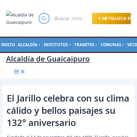
Main
Ir
Navegación
Menu
al
de
contenido
entradas
S@TGUAICA EN L
INICIO
ALCALDÍA
INSTITUTOS
TRAMITES
COMUNAS
VEC
▼
▼
▼
▼
Alcaldía de Guaicaipuro
El Jarillo celebra con su clima
cálido y bellos paisajes su
132° aniversario
Fundado el 14 de noviembre del año 1890, El Jarillo, peculiar