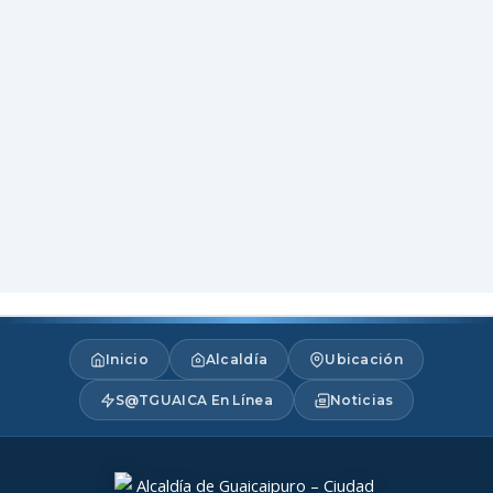
Inicio
Alcaldía
Ubicación
S@TGUAICA En Línea
Noticias