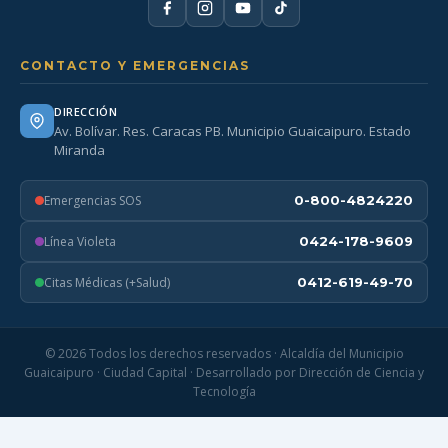
CONTACTO Y EMERGENCIAS
DIRECCIÓN
Av. Bolívar. Res. Caracas PB. Municipio Guaicaipuro. Estado
Miranda
Emergencias SOS
0-800-4824220
Línea Violeta
0424-178-9609
Citas Médicas (+Salud)
0412-619-49-70
© 2026 Todos los derechos reservados · Alcaldía del Municipio
Guaicaipuro · Ciudad Capital · Desarrollado por Dirección de Ciencia y
Tecnología