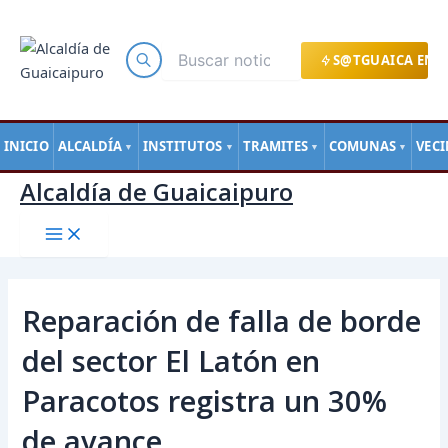
Main
Ir
Navegación
Menu
al
de
contenido
entradas
S@TGUAICA EN L
INICIO
ALCALDÍA
INSTITUTOS
TRAMITES
COMUNAS
VEC
▼
▼
▼
▼
Alcaldía de Guaicaipuro
Reparación de falla de borde
del sector El Latón en
Paracotos registra un 30%
de avance