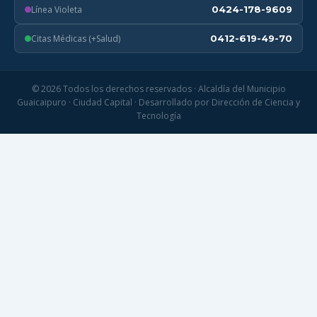
Línea Violeta
0424-178-9609
Citas Médicas (+Salud)
0412-619-49-70
© 2026 Todos los derechos reservados · Alcaldía del Municipio
Guaicaipuro · Ciudad Capital · Desarrollado por Dirección de Ciencia y
Tecnología