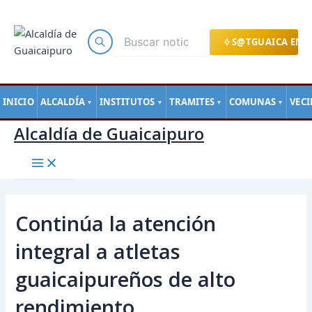
Main
Ir
Navegación
Menu
al
de
contenido
entradas
S@TGUAICA EN L
INICIO
ALCALDÍA
INSTITUTOS
TRAMITES
COMUNAS
VEC
▼
▼
▼
▼
Alcaldía de Guaicaipuro
Continúa la atención
integral a atletas
guaicaipureños de alto
rendimiento