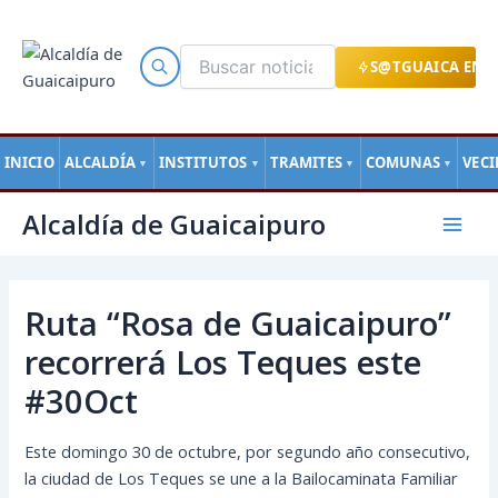
Ir
al
contenido
S@TGUAICA EN L
INICIO
ALCALDÍA
INSTITUTOS
TRAMITES
COMUNAS
VEC
▼
▼
▼
▼
Navegación
Mai
Alcaldía de Guaicaipuro
de
Men
entradas
Ruta “Rosa de Guaicaipuro”
recorrerá Los Teques este
#30Oct
Este domingo 30 de octubre, por segundo año consecutivo,
la ciudad de Los Teques se une a la Bailocaminata Familiar