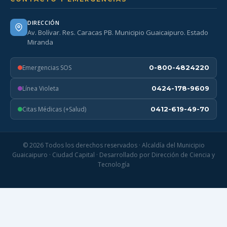
DIRECCIÓN
Av. Bolívar. Res. Caracas PB. Municipio Guaicaipuro. Estado
Miranda
Emergencias SOS
0-800-4824220
Línea Violeta
0424-178-9609
Citas Médicas (+Salud)
0412-619-49-70
© 2026 Todos los derechos reservados · Alcaldía del Municipio
Guaicaipuro · Ciudad Capital · Desarrollado por Dirección de Ciencia y
Tecnología