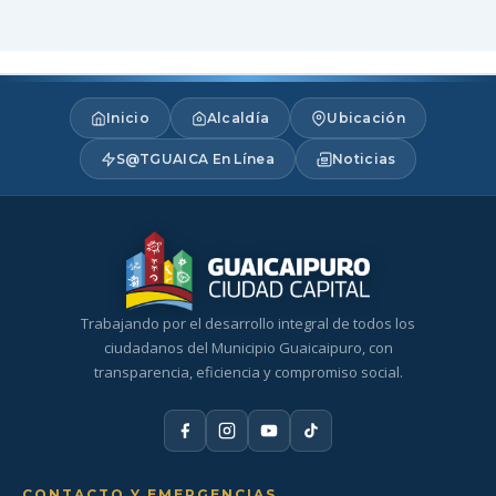
Inicio
Alcaldía
Ubicación
S@TGUAICA En Línea
Noticias
Trabajando por el desarrollo integral de todos los
ciudadanos del Municipio Guaicaipuro, con
transparencia, eficiencia y compromiso social.
CONTACTO Y EMERGENCIAS