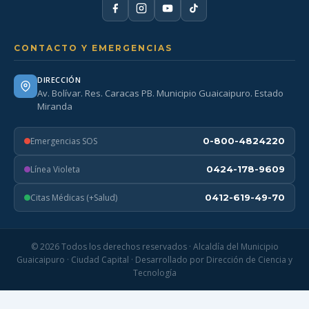
CONTACTO Y EMERGENCIAS
DIRECCIÓN
Av. Bolívar. Res. Caracas PB. Municipio Guaicaipuro. Estado
Miranda
Emergencias SOS
0-800-4824220
Línea Violeta
0424-178-9609
Citas Médicas (+Salud)
0412-619-49-70
© 2026 Todos los derechos reservados · Alcaldía del Municipio
Guaicaipuro · Ciudad Capital · Desarrollado por Dirección de Ciencia y
Tecnología