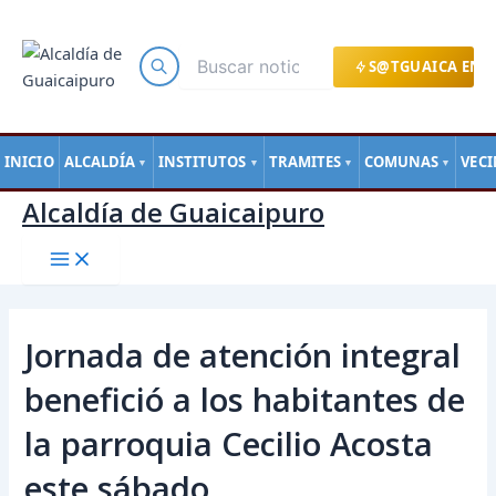
Main
Ir
Navegación
Menu
al
de
contenido
entradas
S@TGUAICA EN L
INICIO
ALCALDÍA
INSTITUTOS
TRAMITES
COMUNAS
VEC
▼
▼
▼
▼
Alcaldía de Guaicaipuro
Jornada de atención integral
benefició a los habitantes de
la parroquia Cecilio Acosta
este sábado