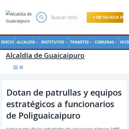
Main
Ir
Navegación
Menu
al
de
contenido
entradas
S@TGUAICA EN L
INICIO
ALCALDÍA
INSTITUTOS
TRAMITES
COMUNAS
VEC
▼
▼
▼
▼
Alcaldía de Guaicaipuro
Dotan de patrullas y equipos
estratégicos a funcionarios
de Poliguaicaipuro
Como parte de las actividades de aniversario número 245°