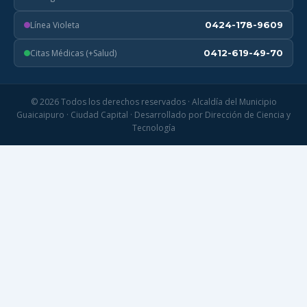
Línea Violeta
0424-178-9609
Citas Médicas (+Salud)
0412-619-49-70
© 2026 Todos los derechos reservados · Alcaldía del Municipio
Guaicaipuro · Ciudad Capital · Desarrollado por Dirección de Ciencia y
Tecnología