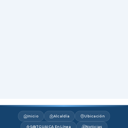
Inicio
Alcaldía
Ubicación
S@TGUAICA En Línea
Noticias