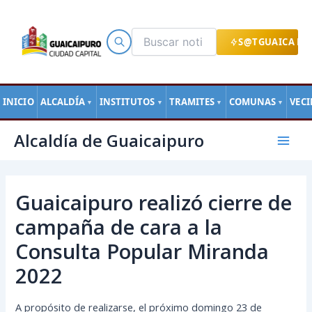
Ir
al
contenido
S@TGUAICA EN
INICIO
ALCALDÍA
INSTITUTOS
TRAMITES
COMUNAS
VEC
▼
▼
▼
▼
Navegación
Mai
Alcaldía de Guaicaipuro
de
Men
entradas
Guaicaipuro realizó cierre de
campaña de cara a la
Consulta Popular Miranda
2022
A propósito de realizarse, el próximo domingo 23 de