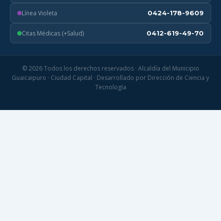
Línea Violeta
0424-178-9609
Citas Médicas (+Salud)
0412-619-49-70
© 2026 Todos los derechos reservados · Alcaldía del Municipio
Guaicaipuro · Ciudad Capital · Desarrollado por Dirección de Ciencia y
Tecnología