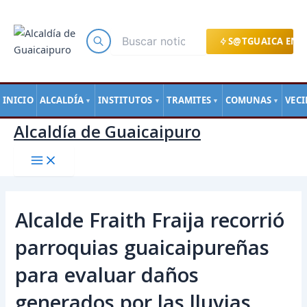
Main
Ir
Navegación
Menu
al
de
contenido
entradas
S@TGUAICA EN L
INICIO
ALCALDÍA
INSTITUTOS
TRAMITES
COMUNAS
VEC
▼
▼
▼
▼
Alcaldía de Guaicaipuro
Alcalde Fraith Fraija recorrió
parroquias guaicaipureñas
para evaluar daños
generados por las lluvias