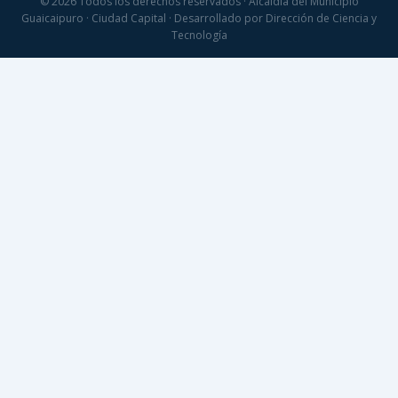
© 2026 Todos los derechos reservados · Alcaldía del Municipio
Guaicaipuro · Ciudad Capital · Desarrollado por Dirección de Ciencia y
Tecnología