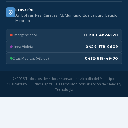
DIRECCIÓN
Av. Bolívar. Res. Caracas PB. Municipio Guaicaipuro. Estado
Miranda
Emergencias SOS
0-800-4824220
Línea Violeta
0424-178-9609
Citas Médicas (+Salud)
0412-619-49-70
© 2026 Todos los derechos reservados · Alcaldía del Municipio
Guaicaipuro · Ciudad Capital · Desarrollado por Dirección de Ciencia y
Tecnología