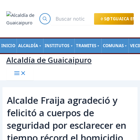
Main
Ir
Navegación
Menu
al
de
contenido
entradas
S@TGUAICA EN L
INICIO
ALCALDÍA
INSTITUTOS
TRAMITES
COMUNAS
VEC
▼
▼
▼
▼
Alcaldía de Guaicaipuro
Alcalde Fraija agradeció y
felicitó a cuerpos de
seguridad por esclarecer en
tiempo récord el homicidio