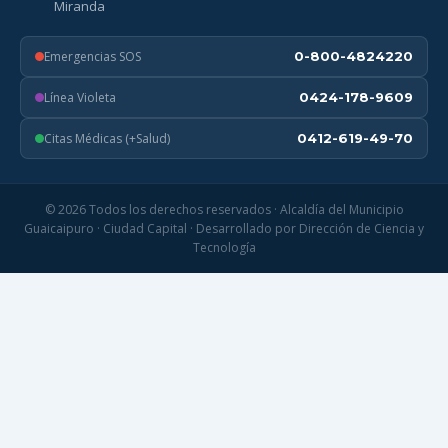
Miranda
Emergencias SOS
0-800-4824220
Línea Violeta
0424-178-9609
Citas Médicas (+Salud)
0412-619-49-70
© 2026 Todos los derechos reservados · Alcaldía del Municipio
Guaicaipuro · Ciudad Capital · Desarrollado por Dirección de Ciencia y
Tecnología