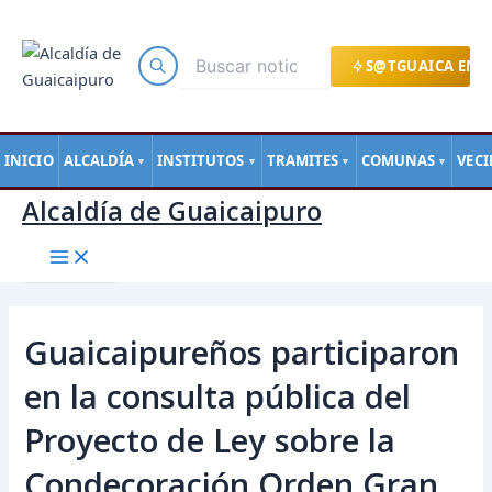
Main
Ir
Navegación
Menu
al
de
contenido
entradas
S@TGUAICA EN L
INICIO
ALCALDÍA
INSTITUTOS
TRAMITES
COMUNAS
VEC
▼
▼
▼
▼
Alcaldía de Guaicaipuro
Guaicaipureños participaron
en la consulta pública del
Proyecto de Ley sobre la
Condecoración Orden Gran