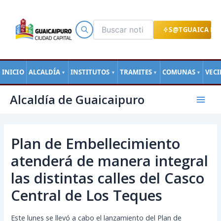
Ir
al
contenido
S@TGUAICA EN
INICIO
ALCALDÍA
INSTITUTOS
TRAMITES
COMUNAS
VEC
▼
▼
▼
▼
Navegación
Mai
Alcaldía de Guaicaipuro
de
Men
entradas
Plan de Embellecimiento
atenderá de manera integral
las distintas calles del Casco
Central de Los Teques
Este lunes se llevó a cabo el lanzamiento del Plan de