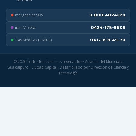
Emergencias SOS
0-800-4824220
Línea Violeta
0424-178-9609
Citas Médicas (+Salud)
0412-619-49-70
© 2026 Todos los derechos reservados · Alcaldía del Municipio
Guaicaipuro · Ciudad Capital · Desarrollado por Dirección de Ciencia y
Tecnología