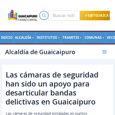
Ir
al
contenido
S@TGUAICA EN
INICIO
ALCALDÍA
INSTITUTOS
TRAMITES
COMUNAS
VEC
▼
▼
▼
▼
Navegación
Mai
Alcaldía de Guaicaipuro
de
Men
entradas
Las cámaras de seguridad
han sido un apoyo para
desarticular bandas
delictivas en Guaicaipuro
Las cámaras de seguridad instaladas en puntos