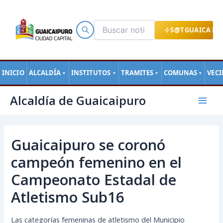
Ir
al
contenido
S@TGUAICA EN
INICIO
ALCALDÍA
INSTITUTOS
TRAMITES
COMUNAS
VEC
▼
▼
▼
▼
Navegación
Mai
Alcaldía de Guaicaipuro
de
Men
entradas
Guaicaipuro se coronó
campeón femenino en el
Campeonato Estadal de
Atletismo Sub16
Las categorías femeninas de atletismo del Municipio