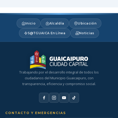
Inicio
Alcaldía
Ubicación
S@TGUAICA En Línea
Noticias
Trabajando por el desarrollo integral de todos los
ciudadanos del Municipio Guaicaipuro, con
transparencia, eficiencia y compromiso social.
CONTACTO Y EMERGENCIAS