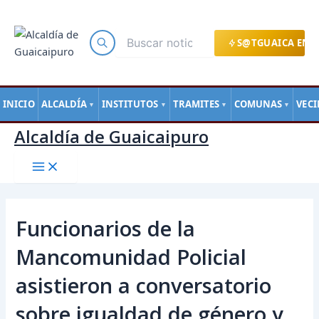
Main
Ir
Navegación
Menu
al
de
contenido
entradas
S@TGUAICA EN L
INICIO
ALCALDÍA
INSTITUTOS
TRAMITES
COMUNAS
VEC
▼
▼
▼
▼
Alcaldía de Guaicaipuro
Funcionarios de la
Mancomunidad Policial
asistieron a conversatorio
sobre igualdad de género y