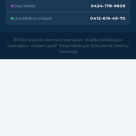
Línea Violeta
0424-178-9609
Citas Médicas (+Salud)
0412-619-49-70
© 2026 Todos los derechos reservados · Alcaldía del Municipio
Guaicaipuro · Ciudad Capital · Desarrollado por Dirección de Ciencia y
Tecnología