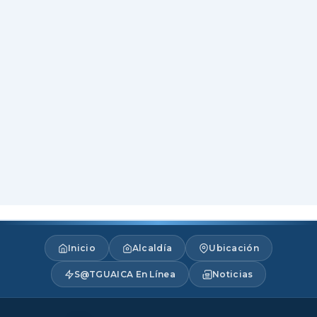
Inicio
Alcaldía
Ubicación
S@TGUAICA En Línea
Noticias