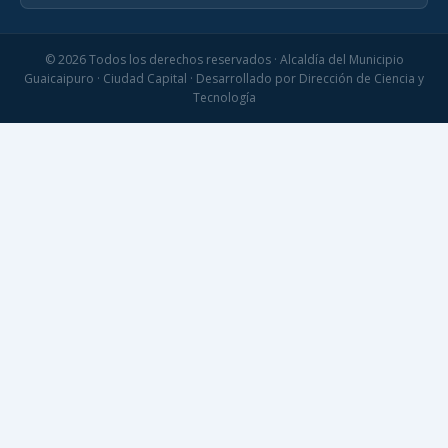
© 2026 Todos los derechos reservados · Alcaldía del Municipio
Guaicaipuro · Ciudad Capital · Desarrollado por Dirección de Ciencia y
Tecnología