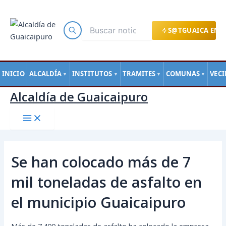
Main
Ir
Navegación
Menu
al
de
contenido
entradas
S@TGUAICA EN L
INICIO
ALCALDÍA
INSTITUTOS
TRAMITES
COMUNAS
VEC
▼
▼
▼
▼
Alcaldía de Guaicaipuro
Se han colocado más de 7
mil toneladas de asfalto en
el municipio Guaicaipuro
Más de 7.400 toneladas de asfalto ha colocado la empresa