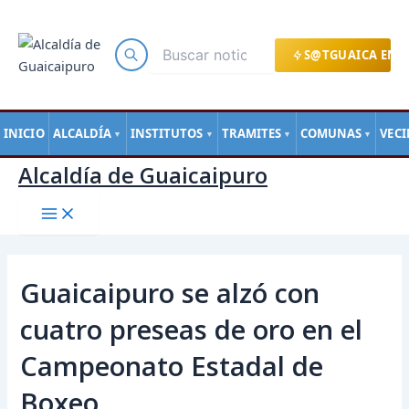
Main
Ir
Navegación
Menu
al
de
contenido
entradas
S@TGUAICA EN L
INICIO
ALCALDÍA
INSTITUTOS
TRAMITES
COMUNAS
VEC
▼
▼
▼
▼
Alcaldía de Guaicaipuro
Guaicaipuro se alzó con
cuatro preseas de oro en el
Campeonato Estadal de
Boxeo