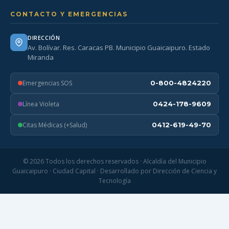
CONTACTO Y EMERGENCIAS
DIRECCIÓN
Av. Bolívar. Res. Caracas PB. Municipio Guaicaipuro. Estado
Miranda
Emergencias SOS
0-800-4824220
Línea Violeta
0424-178-9609
Citas Médicas (+Salud)
0412-619-49-70
© 2026 Todos los derechos reservados · Alcaldía del Municipio
Guaicaipuro · Ciudad Capital · Desarrollado por Dirección de Ciencia y
Tecnología