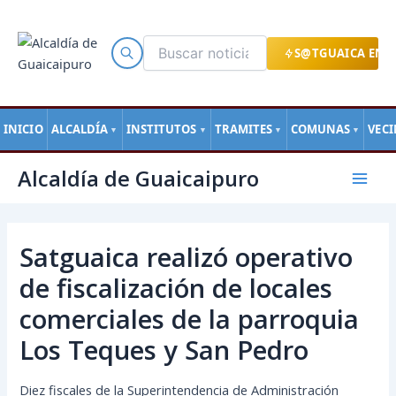
Ir
al
contenido
S@TGUAICA EN L
INICIO
ALCALDÍA
INSTITUTOS
TRAMITES
COMUNAS
VEC
▼
▼
▼
▼
Navegación
Mai
Alcaldía de Guaicaipuro
de
Men
entradas
Satguaica realizó operativo
de fiscalización de locales
comerciales de la parroquia
Los Teques y San Pedro
Diez fiscales de la Superintendencia de Administración