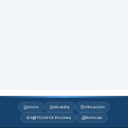
Inicio
Alcaldía
Ubicación
S@TGUAICA En Línea
Noticias