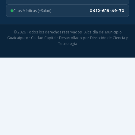
Citas Médicas (+Salud)
0412-619-49-70
© 2026 Todos los derechos reservados · Alcaldía del Municipio
Guaicaipuro · Ciudad Capital · Desarrollado por Dirección de Ciencia y
Tecnología