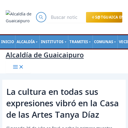
Main
Ir
Navegación
Menu
al
de
contenido
entradas
S@TGUAICA EN L
INICIO
ALCALDÍA
INSTITUTOS
TRAMITES
COMUNAS
VEC
▼
▼
▼
▼
Alcaldía de Guaicaipuro
La cultura en todas sus
expresiones vibró en la Casa
de las Artes Tanya Díaz
El pasado 26 de julio se llevó a cabo la primera muestra