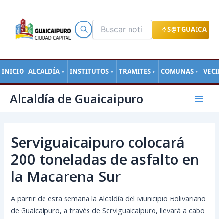
Ir
al
contenido
S@TGUAICA EN
INICIO
ALCALDÍA
INSTITUTOS
TRAMITES
COMUNAS
VEC
▼
▼
▼
▼
Navegación
Mai
Alcaldía de Guaicaipuro
de
Men
entradas
Serviguaicaipuro colocará
200 toneladas de asfalto en
la Macarena Sur
A partir de esta semana la Alcaldía del Municipio Bolivariano
de Guaicaipuro, a través de Serviguaicaipuro, llevará a cabo