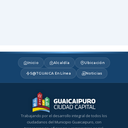
Inicio
Alcaldía
Ubicación
S@TGUAICA En Línea
Noticias
Trabajando por el desarrollo integral de todos los
ciudadanos del Municipio Guaicaipuro, con