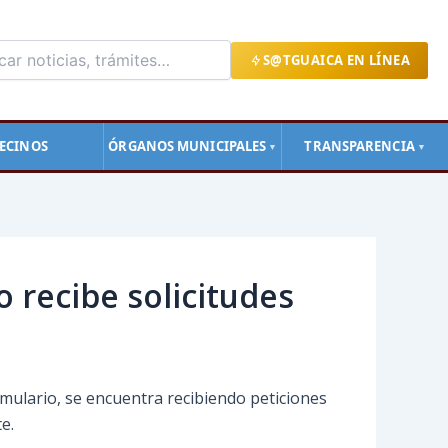
S@TGUAICA EN LÍNEA
ECINOS
ÓRGANOS MUNICIPALES
TRANSPARENCIA
▼
▼
o recibe solicitudes
rmulario, se encuentra recibiendo peticiones
e.