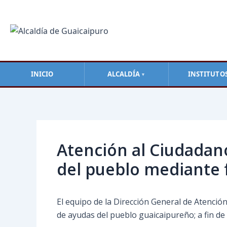
Ir
al
contenido
INICIO
ALCALDÍA
INSTITUTO
▼
Navegación
de
entradas
Atención al Ciudadano
del pueblo mediante 
El equipo de la Dirección General de Atenció
de ayudas del pueblo guaicaipureño; a fin de 