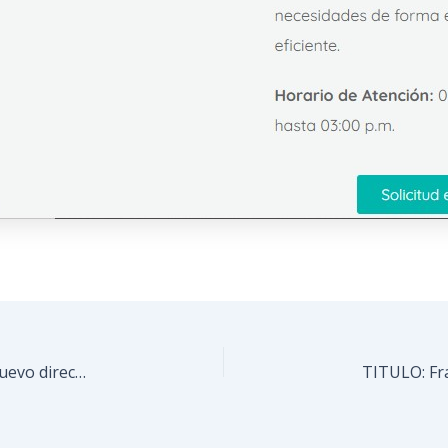
Alcalde Fraija designó a Humberto Zapata como nuevo director de Poliguaicaipuro