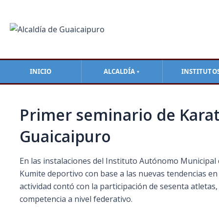
Ir
Navegación
al
de
contenido
entradas
INICIO
ALCALDÍA
INSTITUTO
▼
Primer seminario de Karat
Guaicaipuro
En las instalaciones del Instituto Autónomo Municipa
Kumite deportivo con base a las nuevas tendencias en e
actividad contó con la participación de sesenta atleta
competencia a nivel federativo.