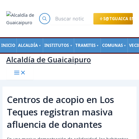
Main
Ir
Navegación
Menu
al
de
contenido
entradas
S@TGUAICA EN L
INICIO
ALCALDÍA
INSTITUTOS
TRAMITES
COMUNAS
VEC
▼
▼
▼
▼
Alcaldía de Guaicaipuro
Centros de acopio en Los
Teques registran masiva
afluencia de donantes
En una masiva demostración de solidaridad, los habitantes