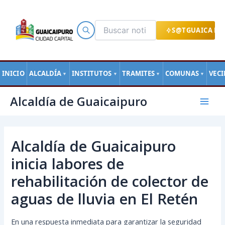
Ir
al
contenido
S@TGUAICA EN
INICIO
ALCALDÍA
INSTITUTOS
TRAMITES
COMUNAS
VEC
▼
▼
▼
▼
Navegación
Mai
Alcaldía de Guaicaipuro
de
Men
entradas
Alcaldía de Guaicaipuro
inicia labores de
rehabilitación de colector de
aguas de lluvia en El Retén
En una respuesta inmediata para garantizar la seguridad