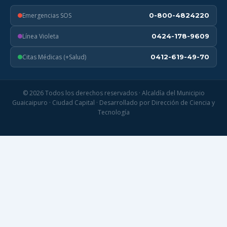
Emergencias SOS
0-800-4824220
Línea Violeta
0424-178-9609
Citas Médicas (+Salud)
0412-619-49-70
© 2026 Todos los derechos reservados · Alcaldía del Municipio
Guaicaipuro · Ciudad Capital · Desarrollado por Dirección de Ciencia y
Tecnología