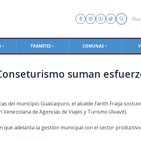
S
TRAMITES
COMUNAS
V
▼
▼
▼
 Conseturismo suman esfuerz
icas del municipio Guaicaipuro, el alcalde Farith Fraija sostu
n Venezolana de Agencias de Viajes y Turismo (Avavit).
ón que adelanta la gestión municipal con el sector productiv