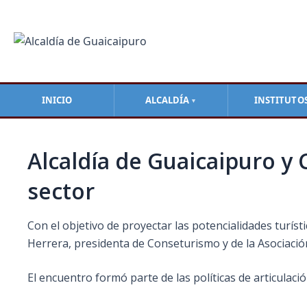
Ir
Navegación
al
de
contenido
entradas
INICIO
ALCALDÍA
INSTITUTO
▼
Alcaldía de Guaicaipuro y
sector
Con el objetivo de proyectar las potencialidades turíst
Herrera, presidenta de Conseturismo y de la Asociació
El encuentro formó parte de las políticas de articulaci