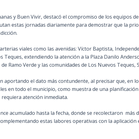
nas y Buen Vivir, destacó el compromiso de los equipos de ca
ejecutan estas jornadas diariamente para demostrar que la pr
dicción.
rterias viales como las avenidas: Víctor Baptista, Independe
Los Teques, extendiendo la atención a la Plaza Danilo Anders
a de Ramo Verde y las comunidades de Los Nuevos Teques, San
ón aportando el dato más contundente, al precisar que, en lo
es en todo el municipio, como muestra de una planificación i
 requiera atención inmediata.
alance acumulado hasta la fecha, donde se recolectaron más 
 complementando estas labores operativas con la aplicación e