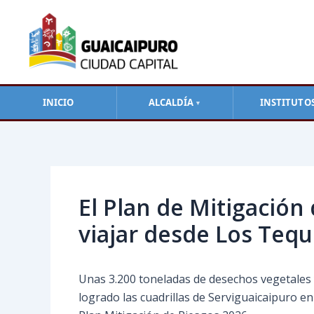
Ir
al
contenido
INICIO
ALCALDÍA
INSTITUTO
▼
Navegación
de
entradas
El Plan de Mitigación
viajar desde Los Tequ
Unas 3.200 toneladas de desechos vegetales 
logrado las cuadrillas de Serviguaicaipuro e