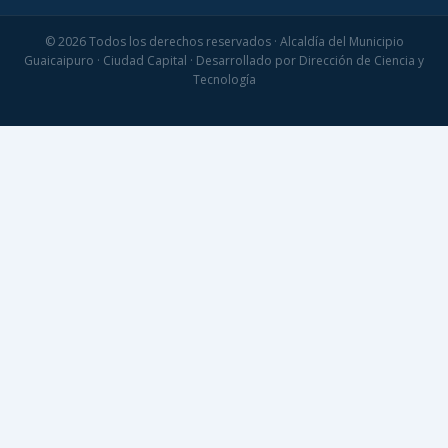
© 2026 Todos los derechos reservados · Alcaldía del Municipio
Guaicaipuro · Ciudad Capital · Desarrollado por Dirección de Ciencia y
Tecnología