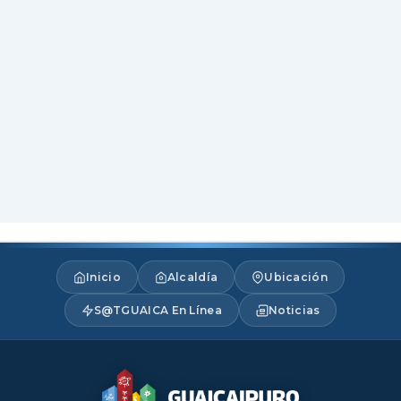
Inicio
Alcaldía
Ubicación
S@TGUAICA En Línea
Noticias