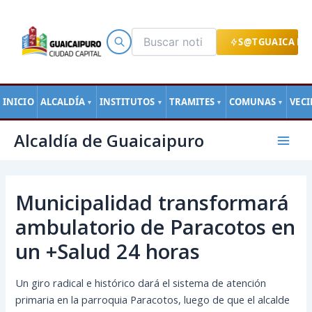
Ir
al
contenido
S@TGUAICA EN
INICIO
ALCALDÍA
INSTITUTOS
TRAMITES
COMUNAS
VEC
▼
▼
▼
▼
Navegación
Mai
Alcaldía de Guaicaipuro
de
Men
entradas
Municipalidad transformará
ambulatorio de Paracotos en
un +Salud 24 horas
Un giro radical e histórico dará el sistema de atención
primaria en la parroquia Paracotos, luego de que el alcalde