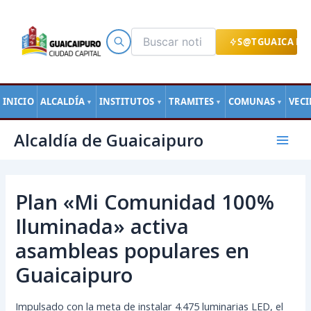
Ir
al
contenido
S@TGUAICA EN
INICIO
ALCALDÍA
INSTITUTOS
TRAMITES
COMUNAS
VEC
▼
▼
▼
▼
Navegación
Mai
Alcaldía de Guaicaipuro
de
Men
entradas
Plan «Mi Comunidad 100%
Iluminada» activa
asambleas populares en
Guaicaipuro
Impulsado con la meta de instalar 4.475 luminarias LED, el