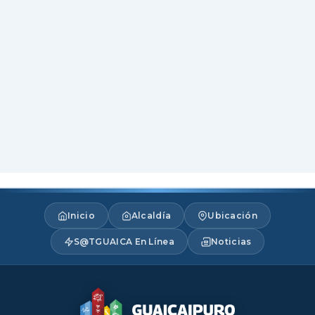
Inicio
Alcaldía
Ubicación
S@TGUAICA En Línea
Noticias