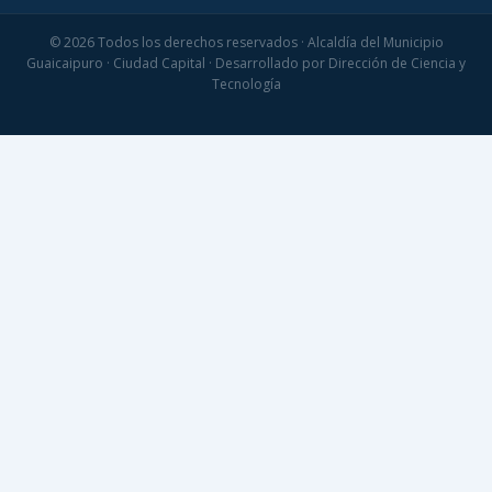
© 2026 Todos los derechos reservados · Alcaldía del Municipio
Guaicaipuro · Ciudad Capital · Desarrollado por Dirección de Ciencia y
Tecnología