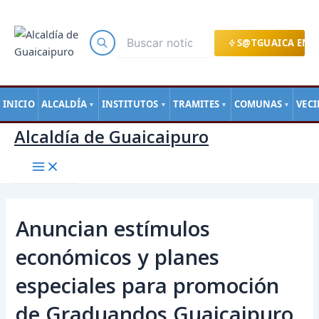
Main
Ir
Navegación
Menu
al
de
contenido
entradas
S@TGUAICA EN L
INICIO
ALCALDÍA
INSTITUTOS
TRAMITES
COMUNAS
VEC
▼
▼
▼
▼
Alcaldía de Guaicaipuro
Anuncian estímulos
económicos y planes
especiales para promoción
de Graduandos Guaicaipuro