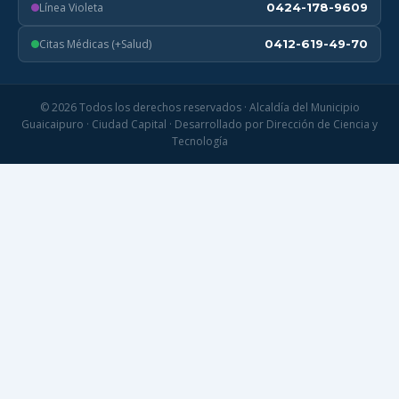
Línea Violeta
0424-178-9609
Citas Médicas (+Salud)
0412-619-49-70
© 2026 Todos los derechos reservados · Alcaldía del Municipio
Guaicaipuro · Ciudad Capital · Desarrollado por Dirección de Ciencia y
Tecnología