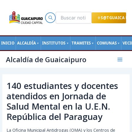
Ir
al
contenido
S@TGUAICA EN
INICIO
ALCALDÍA
INSTITUTOS
TRAMITES
COMUNAS
VEC
▼
▼
▼
▼
Navegación
Mai
Alcaldía de Guaicaipuro
de
Men
entradas
140 estudiantes y docentes
atendidos en Jornada de
Salud Mental en la U.E.N.
República del Paraguay
La Oficina Municipal Antidrogas (OMA) y los Centros de