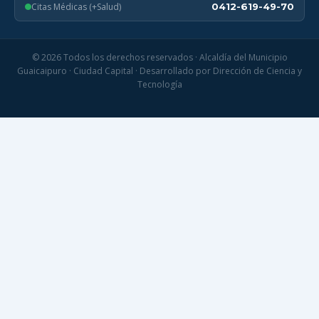
Citas Médicas (+Salud)
0412-619-49-70
© 2026 Todos los derechos reservados · Alcaldía del Municipio
Guaicaipuro · Ciudad Capital · Desarrollado por Dirección de Ciencia y
Tecnología