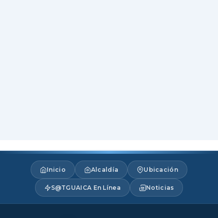
Inicio
Alcaldía
Ubicación
S@TGUAICA En Línea
Noticias