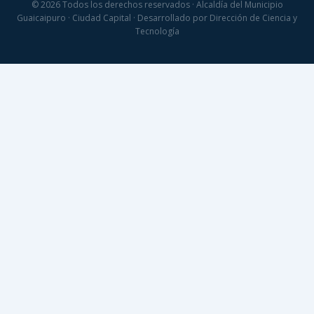
© 2026 Todos los derechos reservados · Alcaldía del Municipio
Guaicaipuro · Ciudad Capital · Desarrollado por Dirección de Ciencia y
Tecnología