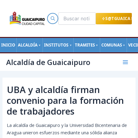
Ir
al
contenido
S@TGUAICA EN
INICIO
ALCALDÍA
INSTITUTOS
TRAMITES
COMUNAS
VEC
▼
▼
▼
▼
Navegación
Mai
Alcaldía de Guaicaipuro
de
Men
entradas
UBA y alcaldía firman
convenio para la formación
de trabajadores
La alcaldía de Guaicaipuro y la Universidad Bicentenaria de
Aragua unieron esfuerzos mediante una sólida alianza