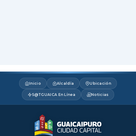
Inicio
Alcaldía
Ubicación
S@TGUAICA En Línea
Noticias