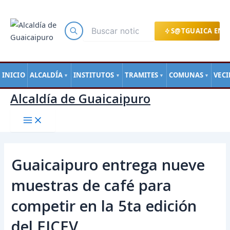
Main
Ir
Navegación
Menu
al
de
contenido
entradas
S@TGUAICA EN L
INICIO
ALCALDÍA
INSTITUTOS
TRAMITES
COMUNAS
VEC
▼
▼
▼
▼
Alcaldía de Guaicaipuro
Guaicaipuro entrega nueve
muestras de café para
competir en la 5ta edición
del EICEV