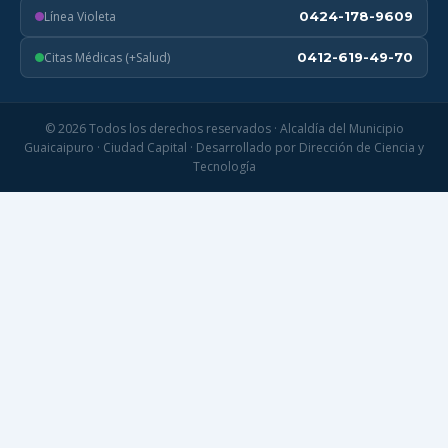
Línea Violeta
0424-178-9609
Citas Médicas (+Salud)
0412-619-49-70
© 2026 Todos los derechos reservados · Alcaldía del Municipio
Guaicaipuro · Ciudad Capital · Desarrollado por Dirección de Ciencia y
Tecnología