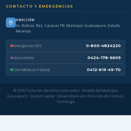
CONTACTO Y EMERGENCIAS
DIRECCIÓN
Av. Bolívar. Res. Caracas PB. Municipio Guaicaipuro. Estado
Miranda
Emergencias SOS
0-800-4824220
Línea Violeta
0424-178-9609
Citas Médicas (+Salud)
0412-619-49-70
© 2026 Todos los derechos reservados · Alcaldía del Municipio
Guaicaipuro · Ciudad Capital · Desarrollado por Dirección de Ciencia y
Tecnología