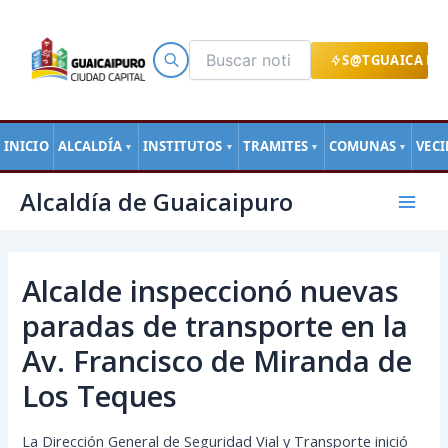
Ir
al
contenido
S@TGUAICA EN
INICIO
ALCALDÍA
INSTITUTOS
TRAMITES
COMUNAS
VEC
▼
▼
▼
▼
Navegación
Mai
Alcaldía de Guaicaipuro
de
Men
entradas
Alcalde inspeccionó nuevas
paradas de transporte en la
Av. Francisco de Miranda de
Los Teques
La Dirección General de Seguridad Vial y Transporte inició