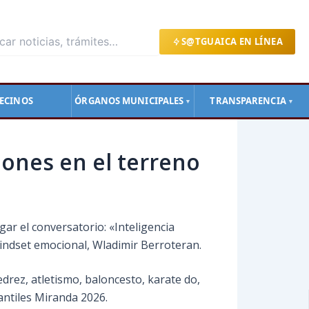
S@TGUAICA EN LÍNEA
ECINOS
ÓRGANOS MUNICIPALES
TRANSPARENCIA
▼
▼
ones en el terreno
ar el conversatorio: «Inteligencia
mindset emocional, Wladimir Berroteran.
drez, atletismo, baloncesto, karate do,
antiles Miranda 2026.