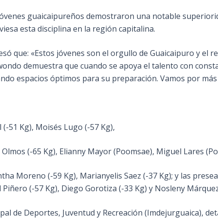
jóvenes guaicaipureños demostraron una notable superiorid
iesa esta disciplina en la región capitalina.
presó que: «Estos jóvenes son el orgullo de Guaicaipuro y el r
ondo demuestra que cuando se apoya el talento con constan
zando espacios óptimos para su preparación. Vamos por más e
l (-51 Kg), Moisés Lugo (-57 Kg),
el Olmos (-65 Kg), Elianny Mayor (Poomsae), Miguel Lares (
tha Moreno (-59 Kg), Marianyelis Saez (-37 Kg); y las pres
 Piñero (-57 Kg), Diego Gorotiza (-33 Kg) y Nosleny Márquez
ipal de Deportes, Juventud y Recreación (Imdejurguaica), det