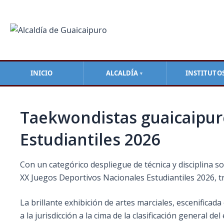
Ir
Navegación
al
de
contenido
entradas
INICIO
ALCALDÍA
INSTITUTO
▼
Taekwondistas guaicaipure
Estudiantiles 2026
Con un categórico despliegue de técnica y disciplina s
XX Juegos Deportivos Nacionales Estudiantiles 2026, tra
La brillante exhibición de artes marciales, escenificad
a la jurisdicción a la cima de la clasificación general de