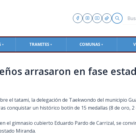
S
TRAMITES
COMUNAS
V
▼
▼
▼
ños arrasaron en fase estada
obre el tatami, la delegación de Taekwondo del municipio Gua
s conquistar un histórico botín de 15 medallas (8 de oro, 2 
a en el gimnasio cubierto Eduardo Pardo de Carrizal, se convi
l estado Miranda.