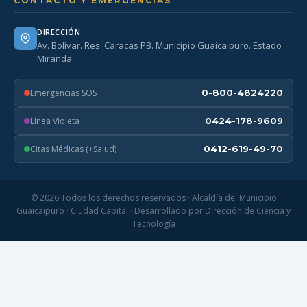
CONTACTO Y EMERGENCIAS
DIRECCIÓN
Av. Bolívar. Res. Caracas PB. Municipio Guaicaipuro. Estado
Miranda
Emergencias SOS
0-800-4824220
Línea Violeta
0424-178-9609
Citas Médicas (+Salud)
0412-619-49-70
© 2026 Todos los derechos reservados · Alcaldía del Municipio
Guaicaipuro · Ciudad Capital · Desarrollado por Dirección de Ciencia y
Tecnología