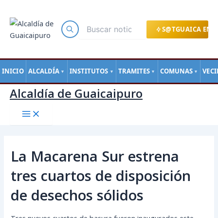
Main
Ir
Navegación
Menu
al
de
contenido
entradas
S@TGUAICA EN L
INICIO
ALCALDÍA
INSTITUTOS
TRAMITES
COMUNAS
VEC
▼
▼
▼
▼
Alcaldía de Guaicaipuro
La Macarena Sur estrena
tres cuartos de disposición
de desechos sólidos
Tres nuevos cuartos de basura fueron inaugurados este