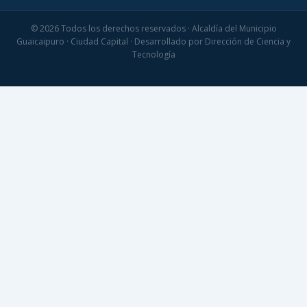
© 2026 Todos los derechos reservados · Alcaldía del Municipio
Guaicaipuro · Ciudad Capital · Desarrollado por Dirección de Ciencia y
Tecnología