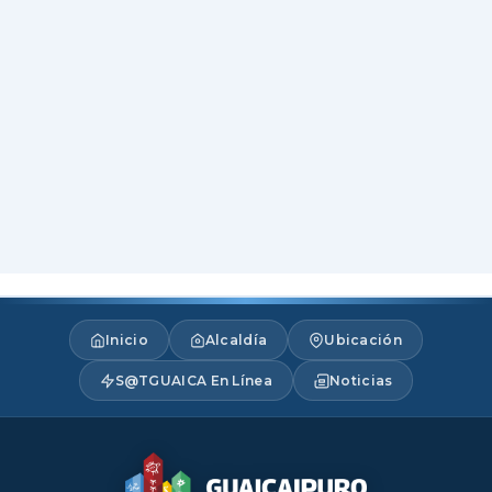
Inicio
Alcaldía
Ubicación
S@TGUAICA En Línea
Noticias