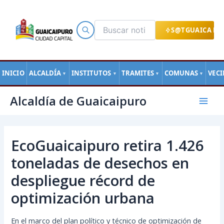
Ir
al
contenido
S@TGUAICA EN
INICIO
ALCALDÍA
INSTITUTOS
TRAMITES
COMUNAS
VEC
▼
▼
▼
▼
Navegación
Mai
Alcaldía de Guaicaipuro
de
Men
entradas
EcoGuaicaipuro retira 1.426
toneladas de desechos en
despliegue récord de
optimización urbana
En el marco del plan político y técnico de optimización de