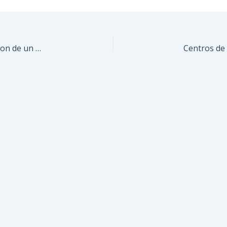
Trabajadores y madres de Ecosocialismo disfrutaron de un merecido homenaje lleno de sorpresas