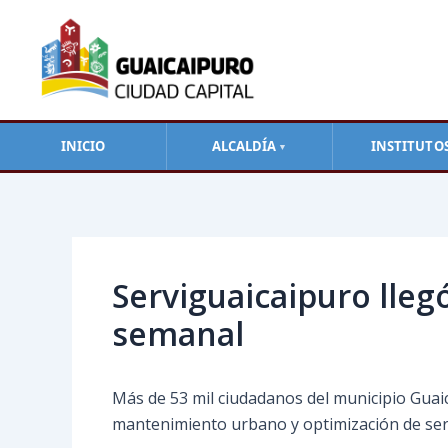
Ir
al
contenido
INICIO
ALCALDÍA
INSTITUTO
▼
Navegación
de
entradas
Serviguaicaipuro lleg
semanal
Más de 53 mil ciudadanos del municipio Guaic
mantenimiento urbano y optimización de serv