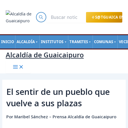
Main
Ir
Navegación
Menu
al
de
contenido
entradas
S@TGUAICA EN L
INICIO
ALCALDÍA
INSTITUTOS
TRAMITES
COMUNAS
VEC
▼
▼
▼
▼
Alcaldía de Guaicaipuro
El sentir de un pueblo que
vuelve a sus plazas
Por Maribel Sánchez – Prensa Alcaldía de Guaicaipuro