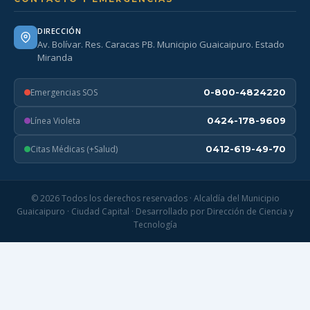
DIRECCIÓN
Av. Bolívar. Res. Caracas PB. Municipio Guaicaipuro. Estado
Miranda
Emergencias SOS
0-800-4824220
Línea Violeta
0424-178-9609
Citas Médicas (+Salud)
0412-619-49-70
© 2026 Todos los derechos reservados · Alcaldía del Municipio
Guaicaipuro · Ciudad Capital · Desarrollado por Dirección de Ciencia y
Tecnología